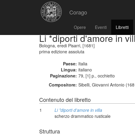
Corago
Opere
Eventi
Libretti
Li *diporti d'amore in vil
Bologna, eredi Pisarri, [1681]
prima edizione assoluta
Paese:
Italia
Lingua:
italiano
Paginazione:
79, [1] p., occhietto
Compositore:
Sibelli, Giovanni Antonio (168
Contenuto del libretto
1
Li *diporti d'amore in villa
scherzo drammatico rusticale
Struttura