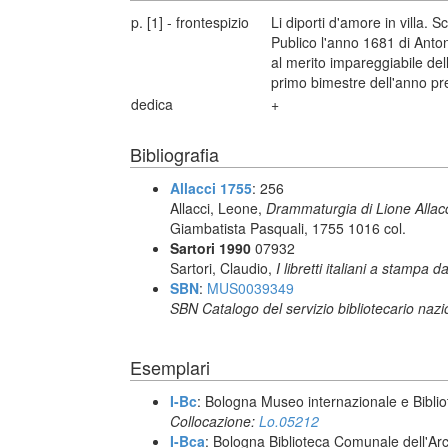
p. [1] - frontespizio
Li diporti d'amore in villa.
Publico l'anno 1681 di Anto
al merito impareggiabile dell
primo bimestre dell'anno pre
dedica
+
Bibliografia
Allacci 1755
: 256
Allacci, Leone,
Drammaturgia di Lione Allacc
Giambatista Pasquali, 1755 1016 col.
Sartori 1990
07932
Sartori, Claudio,
I libretti italiani a stampa d
SBN
:
MUS0039349
SBN Catalogo del servizio bibliotecario naz
Esemplari
I-Bc
: Bologna Museo internazionale e Biblio
Collocazione:
Lo.05212
I-Bca
: Bologna Biblioteca Comunale dell'Ar