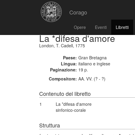
Corago
Opere
Eventi
Libretti
La *difesa d'amore
London, T. Cadell, 1775
Paese:
Gran Bretagna
Lingua:
italiano e inglese
Paginazione:
19 p.
Compositore:
AA. VV. (? - ?)
Contenuto del libretto
1
La *difesa d'amore
sinfonico-corale
Struttura