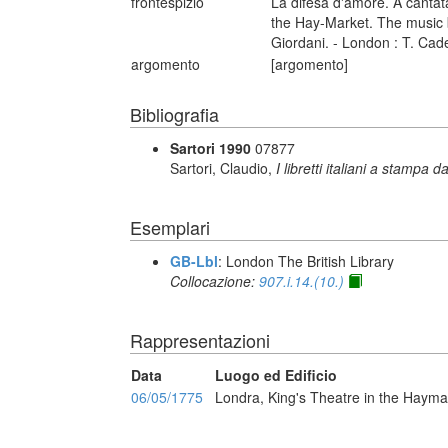
frontespizio
La difesa d'amore. A cantat
the Hay-Market. The music 
Giordani. - London : T. Cade
argomento
[argomento]
Bibliografia
Sartori 1990
07877
Sartori, Claudio,
I libretti italiani a stampa d
Esemplari
GB-Lbl
: London The British Library
Collocazione:
907.i.14.(10.)
Rappresentazioni
Data
Luogo ed Edificio
06/05/1775
Londra, King's Theatre in the Hayma