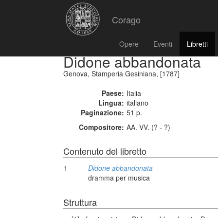
Corago
Opere
Eventi
Libretti
Didone abbandonata
Genova, Stamperia Gesiniana, [1787]
Paese:
Italia
Lingua:
italiano
Paginazione:
51 p.
Compositore:
AA. VV. (? - ?)
Contenuto del libretto
1
Didone abbandonata
dramma per musica
Struttura