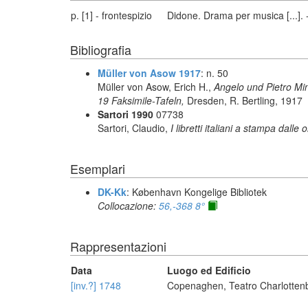
p. [1] - frontespizio
Didone. Drama per musica [...].
Bibliografia
Müller von Asow 1917
: n. 50
Müller von Asow, Erich H.,
Angelo und Pietro Min
19 Faksimile-Tafeln,
Dresden, R. Bertling, 1917
Sartori 1990
07738
Sartori, Claudio,
I libretti italiani a stampa dalle 
Esemplari
DK-Kk
: København Kongelige Bibliotek
Collocazione:
56,-368 8°
Rappresentazioni
Data
Luogo ed Edificio
[inv.?] 1748
Copenaghen, Teatro Charlotten