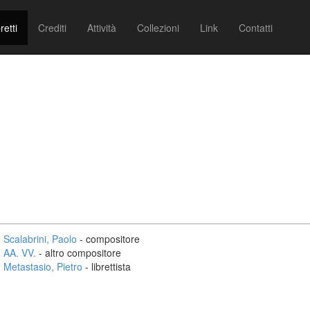
retti
Crediti
Attività
Collezioni
Link
Contatti
Scalabrini, Paolo
- compositore
AA. VV.
- altro compositore
Metastasio, Pietro
- librettista