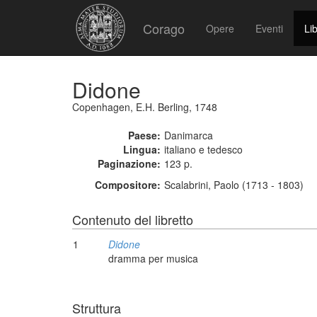
Corago
Opere
Eventi
Lib
Didone
Copenhagen, E.H. Berling, 1748
Paese:
Danimarca
Lingua:
italiano e tedesco
Paginazione:
123 p.
Compositore:
Scalabrini, Paolo (1713 - 1803)
Contenuto del libretto
1
Didone
dramma per musica
Struttura