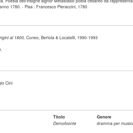
oesia dell'insigne signor Metastasio poeta cesareo da rappresentarsi ne
l'anno 1780. - Pisa : Francesco Pieraccini, 1780
origini al 1800,
Cuneo, Bertola & Locatelli, 1990-1993
e,
io Cini
Titolo
Genere
Demofoonte
dramma per music