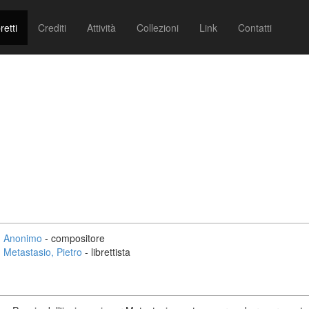
retti
Crediti
Attività
Collezioni
Link
Contatti
Anonimo
- compositore
Metastasio, Pietro
- librettista