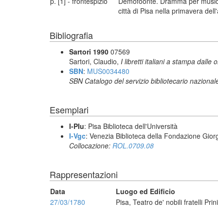
p. [1] - frontespizio
Demofoonte. Dramma per musica. P
città di Pisa nella primavera del
Bibliografia
Sartori 1990
07569
Sartori, Claudio,
I libretti italiani a stampa dalle 
SBN
:
MUS0034480
SBN Catalogo del servizio bibliotecario nazional
Esemplari
I-PIu
: Pisa Biblioteca dell'Università
I-Vgc
: Venezia Biblioteca della Fondazione Giorg
Collocazione:
ROL.0709.08
Rappresentazioni
Data
Luogo ed Edificio
27/03/1780
Pisa, Teatro de' nobili fratelli Prini