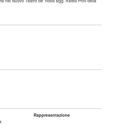
l Nuovo Teatro de' nobili sigg. fratelli Prini della
Rappresentazione
a