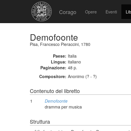
Corago
Opere
Eventi
Lib
Demofoonte
Pisa, Francesco Pieraccini, 1780
Paese:
Italia
Lingua:
italiano
Paginazione:
48 p.
Compositore:
Anonimo (? - ?)
Contenuto del libretto
1
Demofoonte
dramma per musica
Struttura