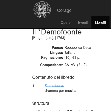
Corago
Opere
Eventi
Libretti
Il *Demofoonte
[Praga], [s.n.], [1763]
Paese:
Repubblica Ceca
Lingua:
italiano
Paginazione:
[10], 63 p.
Compositore:
AA. VV. (? - ?)
Contenuto del libretto
1
Demofoonte
dramma per musica
Struttura