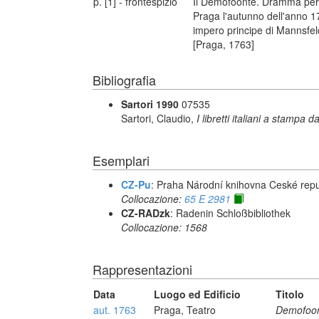
p. [1] - frontespizio
Il Demofoonte. Dramma per m
Praga l'autunno dell'anno 17
impero principe di Mannsfeld
[Praga, 1763]
Bibliografia
Sartori 1990
07535
Sartori, Claudio,
I libretti italiani a stampa d
Esemplari
CZ-Pu
: Praha Národní knihovna Ceské repu
Collocazione:
65 E 2981
CZ-RADzk
: Radenin Schloßbibliothek
Collocazione: 1568
Rappresentazioni
Data
Luogo ed Edificio
Titolo
aut. 1763
Praga, Teatro
Demofoo