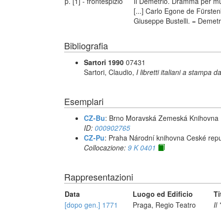
p. [1] - frontespizio
Il Demetrio. Dramma per mu
[...] Carlo Egone de Fürstenb
Giuseppe Bustelli. = Demetri
Bibliografia
Sartori 1990
07431
Sartori, Claudio,
I libretti italiani a stampa d
Esemplari
CZ-Bu
: Brno Moravská Zemeská Knihovna
ID:
000902765
CZ-Pu
: Praha Národní knihovna Ceské repu
Collocazione:
9 K 0401
Rappresentazioni
Data
Luogo ed Edificio
Ti
[dopo gen.] 1771
Praga, Regio Teatro
Il