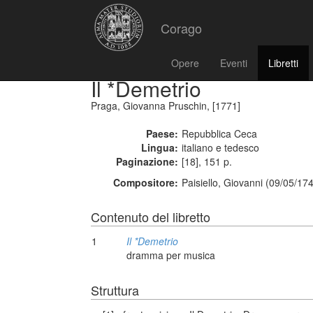
Corago
Opere
Eventi
Libretti
Il *Demetrio
Praga, Giovanna Pruschin, [1771]
Paese:
Repubblica Ceca
Lingua:
italiano e tedesco
Paginazione:
[18], 151 p.
Compositore:
Paisiello, Giovanni (09/05/17
Contenuto del libretto
1
Il *Demetrio
dramma per musica
Struttura