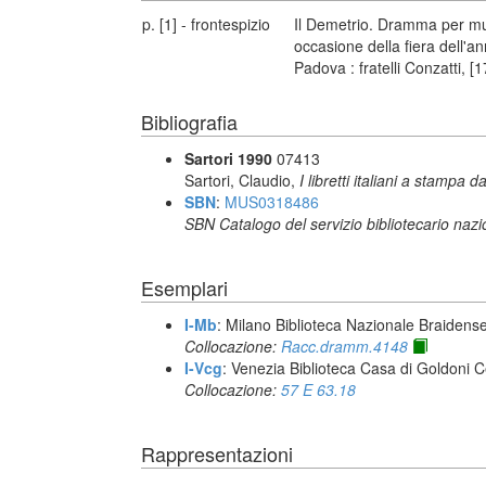
p. [1] - frontespizio
Il Demetrio. Dramma per mu
occasione della fiera dell'
Padova : fratelli Conzatti, [
Bibliografia
Sartori 1990
07413
Sartori, Claudio,
I libretti italiani a stampa d
SBN
:
MUS0318486
SBN Catalogo del servizio bibliotecario naz
Esemplari
I-Mb
: Milano Biblioteca Nazionale Braidens
Collocazione:
Racc.dramm.4148
I-Vcg
: Venezia Biblioteca Casa di Goldoni C
Collocazione:
57 E 63.18
Rappresentazioni