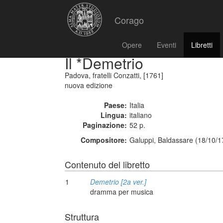
Corago
Opere
Eventi
Libretti
Il *Demetrio
Padova, fratelli Conzatti, [1761]
nuova edizione
Paese:
Italia
Lingua:
italiano
Paginazione:
52 p.
Compositore:
Galuppi, Baldassare (18/10/1
Contenuto del libretto
1
Demetrio [2a ver.]
dramma per musica
Struttura