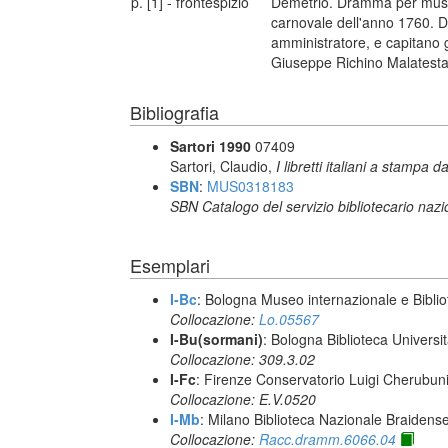
p. [1] - frontespizio
Demetrio. Dramma per music
carnovale dell'anno 1760. D
amministratore, e capitano g
Giuseppe Richino Malatest
Bibliografia
Sartori 1990
07409
Sartori, Claudio,
I libretti italiani a stampa d
SBN
:
MUS0318183
SBN Catalogo del servizio bibliotecario naz
Esemplari
I-Bc
: Bologna Museo internazionale e Biblio
Collocazione:
Lo.05567
I-Bu(sormani)
: Bologna Biblioteca Universi
Collocazione: 309.3.02
I-Fc
: Firenze Conservatorio Luigi Cherubun
Collocazione: E.V.0520
I-Mb
: Milano Biblioteca Nazionale Braidens
Collocazione:
Racc.dramm.6066.04