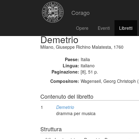
Corago
Opere
Eventi
Libretti
Demetrio
Milano, Giuseppe Richino Malatesta, 1760
Paese:
Italia
Lingua:
italiano
Paginazione:
[8], 51 p.
Compositore:
Wagenseil, Georg Christoph (
Contenuto del libretto
1
Demetrio
dramma per musica
Struttura