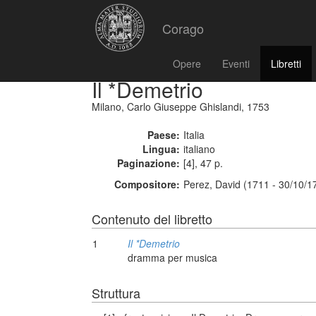
Corago
Opere
Eventi
Libretti
Il *Demetrio
Milano, Carlo Giuseppe Ghislandi, 1753
Paese:
Italia
Lingua:
italiano
Paginazione:
[4], 47 p.
Compositore:
Perez, David (1711 - 30/10/1
Contenuto del libretto
1
Il *Demetrio
dramma per musica
Struttura