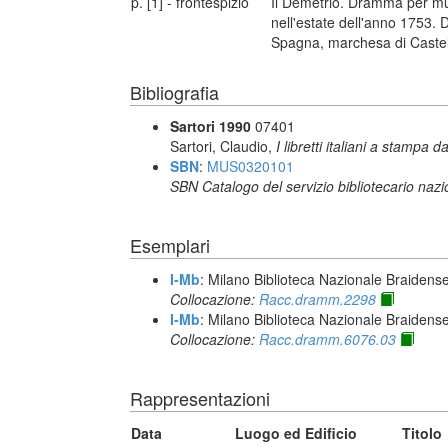
p. [1] - frontespizio
Il Demetrio. Dramma per musi
nell'estate dell'anno 1753. 
Spagna, marchesa di Castel 
Bibliografia
Sartori 1990
07401
Sartori, Claudio,
I libretti italiani a stampa d
SBN
:
MUS0320101
SBN Catalogo del servizio bibliotecario naz
Esemplari
I-Mb
: Milano Biblioteca Nazionale Braidens
Collocazione:
Racc.dramm.2298
I-Mb
: Milano Biblioteca Nazionale Braidens
Collocazione:
Racc.dramm.6076.03
Rappresentazioni
Data
Luogo ed Edificio
Titolo