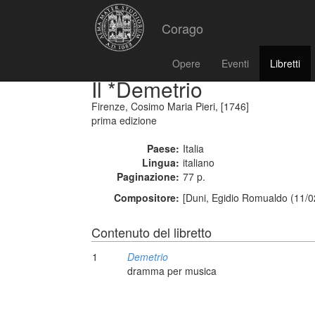
Corago
Opere
Eventi
Libretti
Il *Demetrio
Firenze, Cosimo Maria Pieri, [1746]
prima edizione
Paese:
Italia
Lingua:
italiano
Paginazione:
77 p.
Compositore:
[Duni, Egidio Romualdo (11/0
Contenuto del libretto
1
Demetrio
dramma per musica