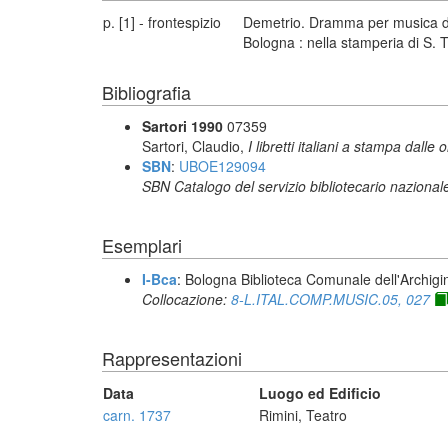
p. [1] - frontespizio
Demetrio. Dramma per musica da r
Bologna : nella stamperia di S.
Bibliografia
Sartori 1990
07359
Sartori, Claudio,
I libretti italiani a stampa dalle 
SBN
:
UBOE129094
SBN Catalogo del servizio bibliotecario nazional
Esemplari
I-Bca
: Bologna Biblioteca Comunale dell'Archigi
Collocazione:
8-L.ITAL.COMP.MUSIC.05, 027
Rappresentazioni
Data
Luogo ed Edificio
carn. 1737
Rimini, Teatro