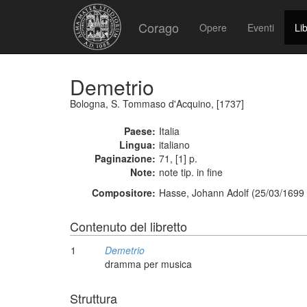
Corago
Opere
Eventi
Lib
Demetrio
Bologna, S. Tommaso d'Acquino, [1737]
Paese:
Italia
Lingua:
italiano
Paginazione:
71, [1] p.
Note:
note tip. in fine
Compositore:
Hasse, Johann Adolf (25/03/1699 
Contenuto del libretto
1
Demetrio
dramma per musica
Struttura