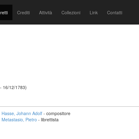
retti
Crediti
Attività
Collezioni
Link
Contatti
- 16/12/1783)
Hasse, Johann Adolf
- compositore
Metastasio, Pietro
- librettista