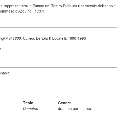
appresentarsi in Rimino nel Teatro Pubblico il carnevale dell'anno 1737
 Tommaso d'Acquino, [1737]
origini al 1800,
Cuneo, Bertola & Locatelli, 1990-1993
e,
nnasio
Titolo
Genere
Demetrio
dramma per musica