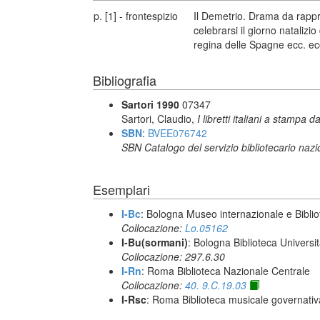
p. [1] - frontespizio
Il Demetrio. Drama da rappr
celebrarsi il giorno natalizi
regina delle Spagne ecc. ec
Bibliografia
Sartori 1990
07347
Sartori, Claudio,
I libretti italiani a stampa d
SBN
:
BVEE076742
SBN Catalogo del servizio bibliotecario naz
Esemplari
I-Bc
: Bologna Museo internazionale e Biblio
Collocazione:
Lo.05162
I-Bu(sormani)
: Bologna Biblioteca Universi
Collocazione: 297.6.30
I-Rn
: Roma Biblioteca Nazionale Centrale
Collocazione:
40. 9.C.19.03
I-Rsc
: Roma Biblioteca musicale governativa