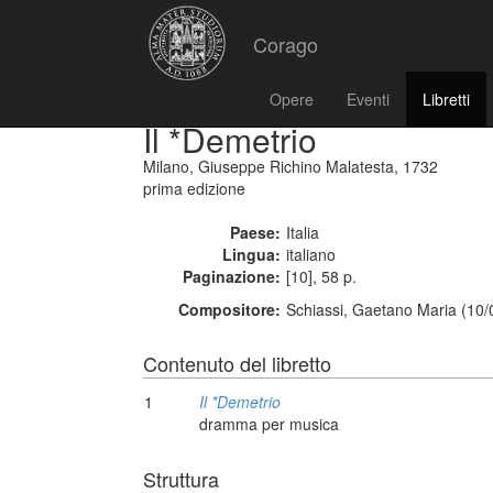
Corago
Opere
Eventi
Libretti
Il *Demetrio
Milano, Giuseppe Richino Malatesta, 1732
prima edizione
Paese:
Italia
Lingua:
italiano
Paginazione:
[10], 58 p.
Compositore:
Schiassi, Gaetano Maria (10/
Contenuto del libretto
1
Il *Demetrio
dramma per musica
Struttura