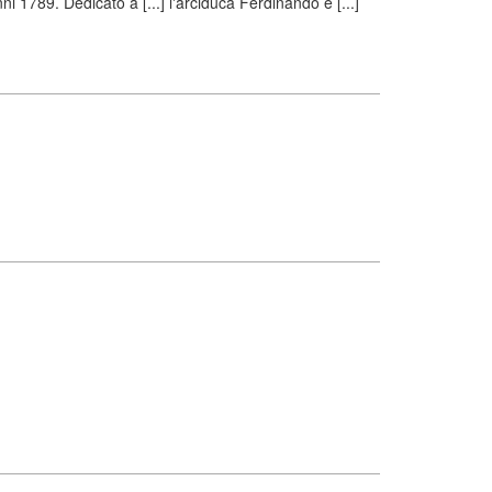
 1789. Dedicato a [...] l'arciduca Ferdinando e [...]