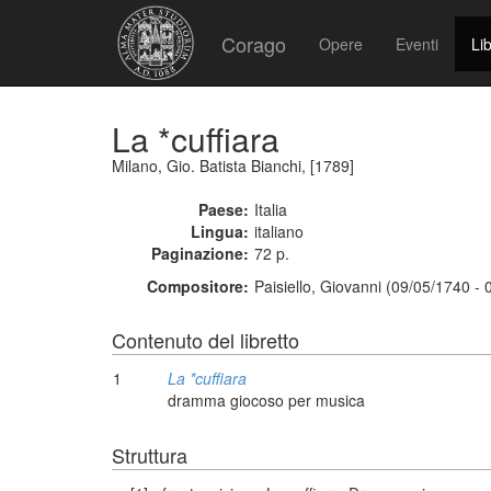
Corago
Opere
Eventi
Lib
La *cuffiara
Milano, Gio. Batista Bianchi, [1789]
Paese:
Italia
Lingua:
italiano
Paginazione:
72 p.
Compositore:
Paisiello, Giovanni (09/05/1740 -
Contenuto del libretto
1
La *cuffiara
dramma giocoso per musica
Struttura