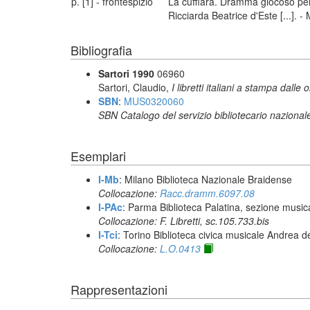
p. [1] - frontespizio
La cuffiara. Dramma giocoso per 
Ricciarda Beatrice d'Este [...]. -
Bibliografia
Sartori 1990
06960
Sartori, Claudio,
I libretti italiani a stampa dalle 
SBN
:
MUS0320060
SBN Catalogo del servizio bibliotecario nazional
Esemplari
I-Mb
: Milano Biblioteca Nazionale Braidense
Collocazione:
Racc.dramm.6097.08
I-PAc
: Parma Biblioteca Palatina, sezione music
Collocazione: F. Libretti, sc.105.733.bis
I-Tci
: Torino Biblioteca civica musicale Andrea d
Collocazione:
L.O.0413
Rappresentazioni