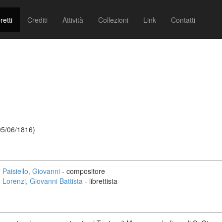
retti
Crediti
Attività
Collezioni
Link
Contatti
 05/06/1816)
Paisiello, Giovanni
- compositore
Lorenzi, Giovanni Battista
- librettista