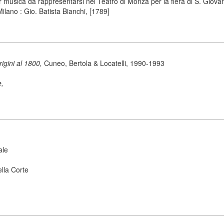
musica da rappresentarsi nel Teatro di Monza per la fiera di S. Giovanni
 Milano : Gio. Batista Bianchi, [1789]
origini al 1800,
Cuneo, Bertola & Locatelli, 1990-1993
e,
ale
ella Corte