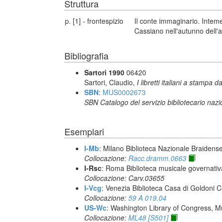
Struttura
p. [1] - frontespizio
Il conte immaginario. Intem
Cassiano nell'autunno dell
Bibliografia
Sartori 1990
06420
Sartori, Claudio,
I libretti italiani a stampa d
SBN
:
MUS0002673
SBN Catalogo del servizio bibliotecario naz
Esemplari
I-Mb
: Milano Biblioteca Nazionale Braidens
Collocazione:
Racc.dramm.0663
I-Rsc
: Roma Biblioteca musicale governativa
Collocazione: Carv.03655
I-Vcg
: Venezia Biblioteca Casa di Goldoni C
Collocazione:
59 A 019.04
US-Wc
: Washington Library of Congress, Mu
Collocazione:
ML48 [S501]