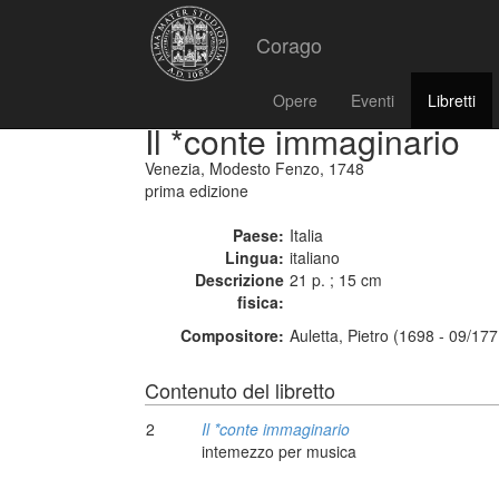
Corago
Opere
Eventi
Libretti
Il *conte immaginario
Venezia, Modesto Fenzo, 1748
prima edizione
Paese:
Italia
Lingua:
italiano
Descrizione
21 p. ; 15 cm
fisica:
Compositore:
Auletta, Pietro (1698 - 09/177
Contenuto del libretto
2
Il *conte immaginario
intemezzo per musica