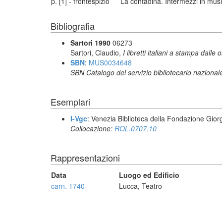
p. [1] - frontespizio
La contadina. Intermezzi in musi
Bibliografia
Sartori 1990
06273
Sartori, Claudio,
I libretti italiani a stampa dalle 
SBN
:
MUS0034648
SBN Catalogo del servizio bibliotecario nazional
Esemplari
I-Vgc
: Venezia Biblioteca della Fondazione Giorg
Collocazione:
ROL.0707.10
Rappresentazioni
Data
Luogo ed Edificio
carn. 1740
Lucca, Teatro