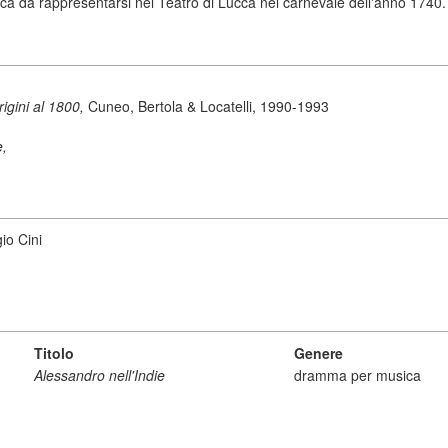
ca da rappresentarsi nel Teatro di Lucca nel carnevale dell'anno 1740.
origini al 1800,
Cuneo, Bertola & Locatelli, 1990-1993
e,
io Cini
Titolo
Genere
Alessandro nell'Indie
dramma per musica