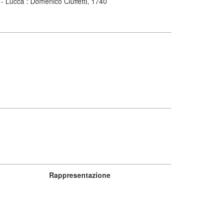
 - Lucca : Domenico Ciuffetti, 1740
Rappresentazione