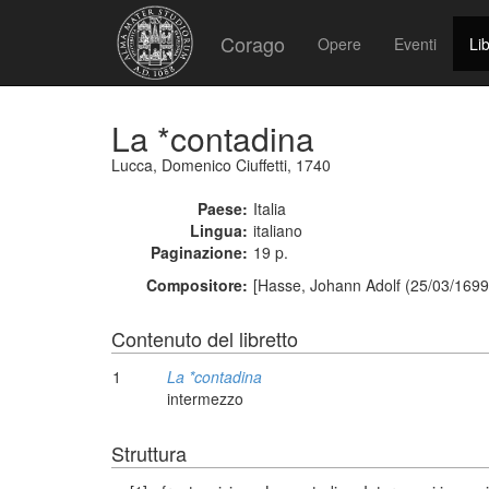
Corago
Opere
Eventi
Lib
La *contadina
Lucca, Domenico Ciuffetti, 1740
Paese:
Italia
Lingua:
italiano
Paginazione:
19 p.
Compositore:
[Hasse, Johann Adolf (25/03/1699
Contenuto del libretto
1
La *contadina
intermezzo
Struttura