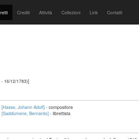
retti
Crediti
Attività
Collezioni
Link
Contatti
 - 16/12/1783)]
[Hasse, Johann Adolf]
- compositore
[Saddùmene, Bernardo]
- librettista