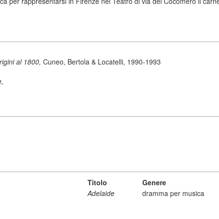
ca per rappresentarsi in Firenze nel Teatro di via del Cocomero il carne
origini al 1800,
Cuneo, Bertola & Locatelli, 1990-1993
e,
Titolo
Genere
Adelaide
dramma per musica