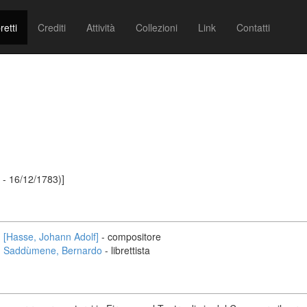
retti
Crediti
Attività
Collezioni
Link
Contatti
 - 16/12/1783)]
[Hasse, Johann Adolf]
- compositore
Saddùmene, Bernardo
- librettista