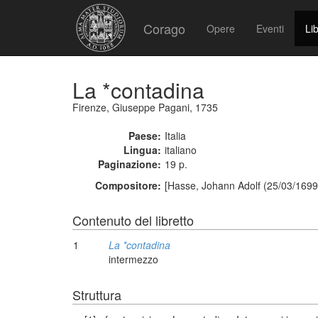
Corago
Opere
Eventi
Lib
La *contadina
Firenze, Giuseppe Pagani, 1735
Paese:
Italia
Lingua:
italiano
Paginazione:
19 p.
Compositore:
[Hasse, Johann Adolf (25/03/1699
Contenuto del libretto
1
La *contadina
intermezzo
Struttura