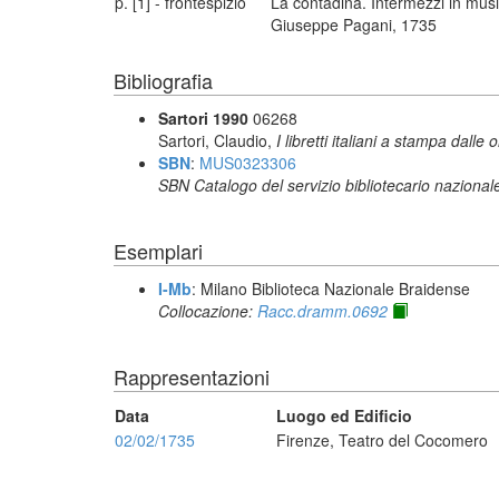
p. [1] - frontespizio
La contadina. Intermezzi in musi
Giuseppe Pagani, 1735
Bibliografia
Sartori 1990
06268
Sartori, Claudio,
I libretti italiani a stampa dalle 
SBN
:
MUS0323306
SBN Catalogo del servizio bibliotecario nazional
Esemplari
I-Mb
: Milano Biblioteca Nazionale Braidense
Collocazione:
Racc.dramm.0692
Rappresentazioni
Data
Luogo ed Edificio
02/02/1735
Firenze, Teatro del Cocomero