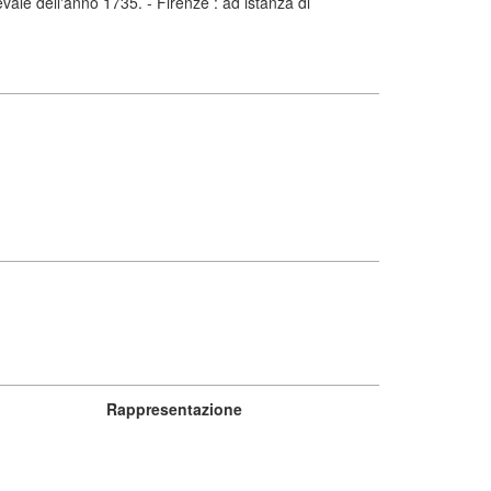
vale dell'anno 1735. - Firenze : ad istanza di
Rappresentazione