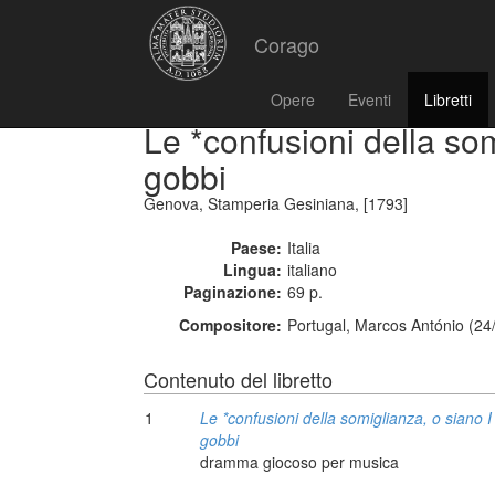
Corago
Opere
Eventi
Libretti
Le *confusioni della som
gobbi
Genova, Stamperia Gesiniana, [1793]
Paese:
Italia
Lingua:
italiano
Paginazione:
69 p.
Compositore:
Portugal, Marcos António (24
Contenuto del libretto
1
Le *confusioni della somiglianza, o siano 
gobbi
dramma giocoso per musica