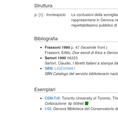
Struttura
p. [1] - frontespizio
Le confusioni della somigl
rappresentarsi in Genova nel
rispettabilissimo pubblico 
Bibliografia
Frassoni 1980
p. 47 (facsimile front.)
Frassoni, Edilio,
Due secoli di lirica a Geno
Sartori 1990
06223
Sartori, Claudio,
I libretti italiani a stampa d
SBN
:
LIGE009661
SBN Catalogo del servizio bibliotecario naz
Esemplari
CDN-Ttfl
: Toronto University of Toronto, T
Collocazione: itp 00946
I-Gl
: Genova Biblioteca del Conservatorio d