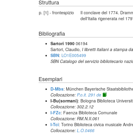
Struttura
p. [1] - frontespizio
Il conclave del 1774. Dramma 
dell'Italia rigenerata nel 1
Bibliografia
Sartori 1990
06194
Sartori, Claudio,
I libretti italiani a stampa d
SBN
:
LO1E005499
SBN Catalogo del servizio bibliotecario naz
Esemplari
D-Mbs
: München Bayerische Staatsbiblioth
Collocazione:
P.o.it. 291 de
I-Bu(sormani)
: Bologna Biblioteca Universi
Collocazione: 302.2.12
I-FZc
: Faenza Biblioteca Comunale
Collocazione: RM.N.II.061
I-Tci
: Torino Biblioteca civica musicale Andr
Collocazione:
L.O.0466