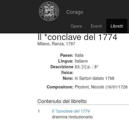
Corago
Opere
Eventi
Libretti
Il *conclave del 1774
Milano, Ranza, 1797
Paese:
Italia
Lingua:
italiano
Descrizione
63, [1] p. ; 8°
fisica:
Note:
in Sartori datato 1798
Compositore:
Piccinni, Niccolò (16/01/1728
Contenuto del libretto
1
Il *conclave del 1774
dramma rivoluzionario