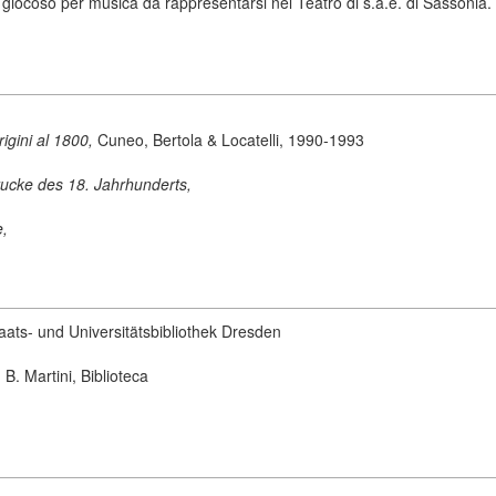
ocoso per musica da rappresentarsi nel Teatro di s.a.e. di Sassonia. =
origini al 1800,
Cuneo, Bertola & Locatelli, 1990-1993
ucke des 18. Jahrhunderts,
e,
aats- und Universitätsbibliothek Dresden
B. Martini, Biblioteca