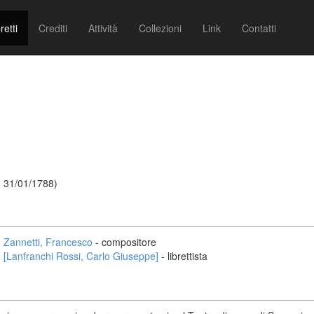
retti
Crediti
Attività
Collezioni
Link
Contatti
- 31/01/1788)
Zannetti, Francesco
- compositore
[Lanfranchi Rossi, Carlo Giuseppe]
- librettista