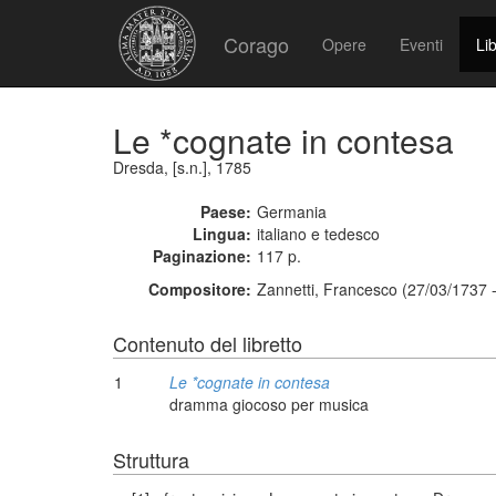
Corago
Opere
Eventi
Lib
Le *cognate in contesa
Dresda, [s.n.], 1785
Paese:
Germania
Lingua:
italiano e tedesco
Paginazione:
117 p.
Compositore:
Zannetti, Francesco (27/03/1737 
Contenuto del libretto
1
Le *cognate in contesa
dramma giocoso per musica
Struttura