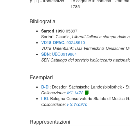
p. [1] - frontespizio
Le cognate in contesa. Dramma gi
1785
Bibliografia
Sartori 1990
05897
Sartori, Claudio,
I libretti italiani a stampa dalle 
VD18-OPAC
:
90248910
VD18-Datenbank: Das Verzeichnis Deutscher Dr
SBN
:
UBO3919864
SBN Catalogo del servizio bibliotecario nazional
Esemplari
D-Dl
: Dresden Sächsische Landesbibliothek - St
Collocazione:
MT.1472
I-Bl
: Bologna Conservatorio Statale di Musica G. 
Collocazione:
FS.W.0970
Rappresentazioni