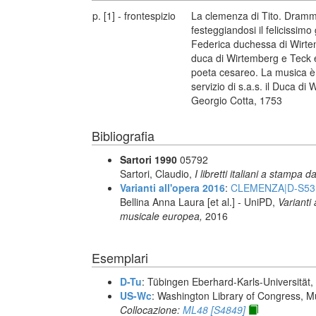
p. [1] - frontespizio
La clemenza di Tito. Dramma
festeggiandosi il felicissimo
Federica duchessa di Wirte
duca di Wirtemberg e Teck et
poeta cesareo. La musica è d
servizio di s.a.s. il Duca di 
Georgio Cotta, 1753
Bibliografia
Sartori 1990
05792
Sartori, Claudio,
I libretti italiani a stampa d
Varianti all'opera 2016
:
CLEMENZA|D-S53
Bellina Anna Laura [et al.] - UniPD,
Varianti
musicale europea,
2016
Esemplari
D-Tu
: Tübingen Eberhard-Karls-Universität, 
US-Wc
: Washington Library of Congress, Mu
Collocazione:
ML48 [S4849]