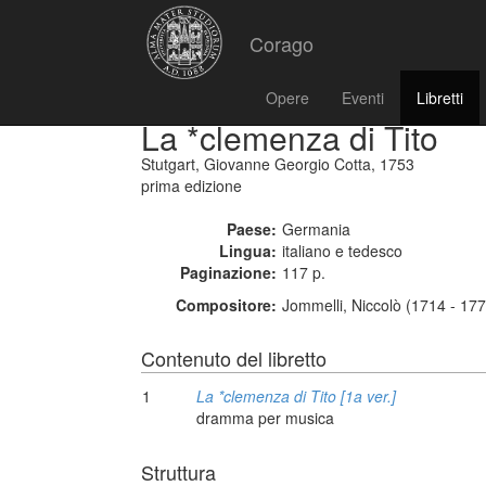
Corago
Opere
Eventi
Libretti
La *clemenza di Tito
Stutgart, Giovanne Georgio Cotta, 1753
prima edizione
Paese:
Germania
Lingua:
italiano e tedesco
Paginazione:
117 p.
Compositore:
Jommelli, Niccolò (1714 - 17
Contenuto del libretto
1
La *clemenza di Tito [1a ver.]
dramma per musica
Struttura