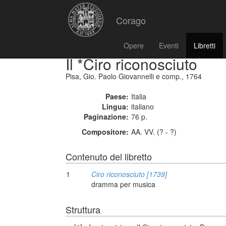
Corago
Opere
Eventi
Libretti
Il *Ciro riconosciuto
Pisa, Gio. Paolo Giovannelli e comp., 1764
Paese:
Italia
Lingua:
italiano
Paginazione:
76 p.
Compositore:
AA. VV. (? - ?)
Contenuto del libretto
1
Ciro riconosciuto [1739]
dramma per musica
Struttura