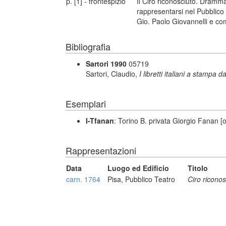
p. [1] - frontespizio
Il Ciro riconosciuto. Dramm
rappresentarsi nel Pubblico T
Gio. Paolo Giovannelli e co
Bibliografia
Sartori 1990
05719
Sartori, Claudio,
I libretti italiani a stampa d
Esemplari
I-Tfanan
: Torino B. privata Giorgio Fanan [
Rappresentazioni
Data
Luogo ed Edificio
Titolo
carn. 1764
Pisa, Pubblico Teatro
Ciro riconos