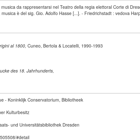
 musica da rappresentarsi nel Teatro della regia elettoral Corte di Dres
a musica è del sig. Gio. Adolfo Hasse [...]. - Friedrichstadt : vedova Har
origini al 1800,
Cuneo, Bertola & Locatelli, 1990-1993
ucke des 18. Jahrhunderts,
ue - Koninklijk Conservatorium, Bibliotheek
her Kulturbesitz
aats- und Universitätsbibliothek Dresden
2505508/#detail