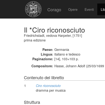
Corago
Opere
Eventi
Lib
Il *Ciro riconosciuto
Friedrichstadt, vedova Harpeter, [1751]
prima edizione
Paese:
Germania
Lingua:
italiano e tedesco
Paginazione:
[14], 103+103 p.
Compositore:
Hasse, Johann Adolf (25/03/1699 
Contenuto del libretto
1
Ciro riconosciuto
dramma per musica
Struttura