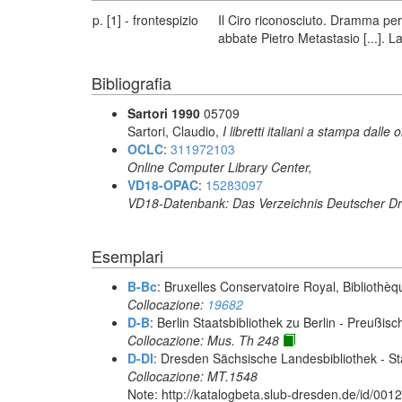
p. [1] - frontespizio
Il Ciro riconosciuto. Dramma per
abbate Pietro Metastasio [...]. L
Bibliografia
Sartori 1990
05709
Sartori, Claudio,
I libretti italiani a stampa dalle 
OCLC
:
311972103
Online Computer Library Center,
VD18-OPAC
:
15283097
VD18-Datenbank: Das Verzeichnis Deutscher Dr
Esemplari
B-Bc
: Bruxelles Conservatoire Royal, Bibliothèq
Collocazione:
19682
D-B
: Berlin Staatsbibliothek zu Berlin - Preußisc
Collocazione: Mus. Th 248
D-Dl
: Dresden Sächsische Landesbibliothek - St
Collocazione: MT.1548
Note: http://katalogbeta.slub-dresden.de/id/001