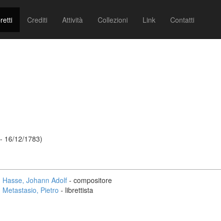
retti
Crediti
Attività
Collezioni
Link
Contatti
- 16/12/1783)
Hasse, Johann Adolf
- compositore
Metastasio, Pietro
- librettista