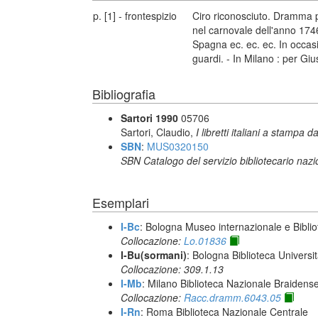
p. [1] - frontespizio
Ciro riconosciuto. Dramma p
nel carnovale dell'anno 1746.
Spagna ec. ec. ec. In occas
guardi. - In Milano : per Gi
Bibliografia
Sartori 1990
05706
Sartori, Claudio,
I libretti italiani a stampa d
SBN
:
MUS0320150
SBN Catalogo del servizio bibliotecario naz
Esemplari
I-Bc
: Bologna Museo internazionale e Biblio
Collocazione:
Lo.01836
I-Bu(sormani)
: Bologna Biblioteca Universi
Collocazione: 309.1.13
I-Mb
: Milano Biblioteca Nazionale Braidens
Collocazione:
Racc.dramm.6043.05
I-Rn
: Roma Biblioteca Nazionale Centrale