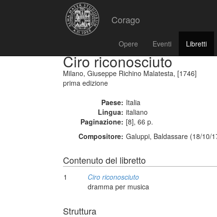
Corago
Opere
Eventi
Libretti
Ciro riconosciuto
Milano, Giuseppe Richino Malatesta, [1746]
prima edizione
Paese:
Italia
Lingua:
italiano
Paginazione:
[8], 66 p.
Compositore:
Galuppi, Baldassare (18/10/1
Contenuto del libretto
1
Ciro riconosciuto
dramma per musica
Struttura