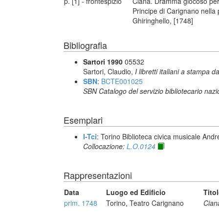
p. [1] - frontespizio
Ciana. Dramma giocoso per m
Principe di Carignano nella
Ghiringhello, [1748]
Bibliografia
Sartori 1990
05532
Sartori, Claudio,
I libretti italiani a stampa d
SBN
:
BCTE001025
SBN Catalogo del servizio bibliotecario naz
Esemplari
I-Tci
: Torino Biblioteca civica musicale Andr
Collocazione:
L.O.0124
Rappresentazioni
Data
Luogo ed Edificio
Tito
prim. 1748
Torino, Teatro Carignano
Cian