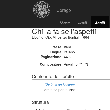
Corago
Opere
Eventi
Libretti
Chi la fa se l'aspetti
Livorno, Gio. Vincenzo Bonfigli, 1664
Paese:
Italia
Lingua:
italiano
Paginazione:
44 p.
Compositore:
Anonimo (? - ?)
Contenuto del libretto
1
Chi la fa se l'aspetti
dramma per musica
Struttura