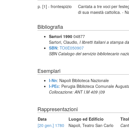
p. [1] - frontespizio
Cantata a tre voci per festeg
di sua maestà cattolica. - N
Bibliografia
Sartori 1990
04877
Sartori, Claudio,
I libretti italiani a stampa d
SBN
:
TO0E050907
SBN Catalogo del servizio bibliotecario naz
Esemplari
I-Nn
: Napoli Biblioteca Nazionale
I-PEc
: Perugia Biblioteca Comunale August
Collocazione: ANT I.M 409 (09
Rappresentazioni
Data
Luogo ed Edificio
Tito
[20 gen.] 1780
Napoli, Teatro San Carlo
Canta