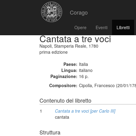
Corago
Opere
Eventi
Libretti
Cantata a tre voci
Napoli, Stamperia Reale, 1780
prima edizione
Paese:
Italia
Lingua:
italiano
Paginazione:
16 p.
Compositore:
Cipolla, Francesco (20/01/17
Contenuto del libretto
1
Cantata a tre voci [per Carlo III]
cantata
Struttura