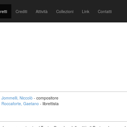
retti
Crediti
Attività
Collezioni
Link
Contatti
Jommelli, Niccolò
- compositore
Roccaforte, Gaetano
- librettista