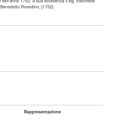
 dell'anno 1752. A sua eccellenza il sig. marchese
o. Benedetto Rovedino, [1752]
Rappresentazione