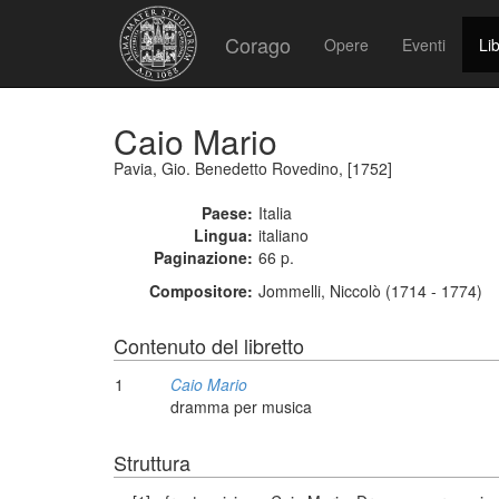
Corago
Opere
Eventi
Lib
Caio Mario
Pavia, Gio. Benedetto Rovedino, [1752]
Paese:
Italia
Lingua:
italiano
Paginazione:
66 p.
Compositore:
Jommelli, Niccolò (1714 - 1774)
Contenuto del libretto
1
Caio Mario
dramma per musica
Struttura