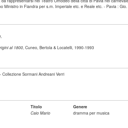
a rappresentarsi nel Teatro Omodeo della città di Pavia nel carnevale
mo Ministro in Fiandra per s.m. Imperiale etc. e Reale etc. - Pavia : Gi
e,
origini al 1800,
Cuneo, Bertola & Locatelli, 1990-1993
 - Collezione Sormani Andreani Verri
Titolo
Genere
Caio Mario
dramma per musica