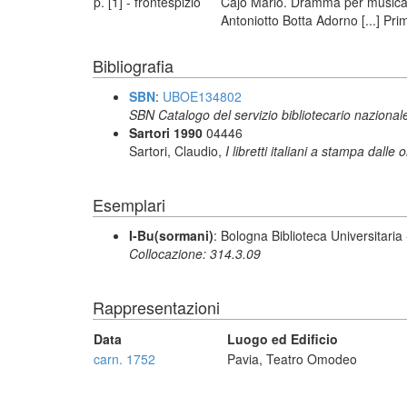
p. [1] - frontespizio
Cajo Mario. Dramma per musica d
Antoniotto Botta Adorno [...] Pri
Bibliografia
SBN
:
UBOE134802
SBN Catalogo del servizio bibliotecario nazional
Sartori 1990
04446
Sartori, Claudio,
I libretti italiani a stampa dalle 
Esemplari
I-Bu(sormani)
: Bologna Biblioteca Universitaria
Collocazione: 314.3.09
Rappresentazioni
Data
Luogo ed Edificio
carn. 1752
Pavia, Teatro Omodeo