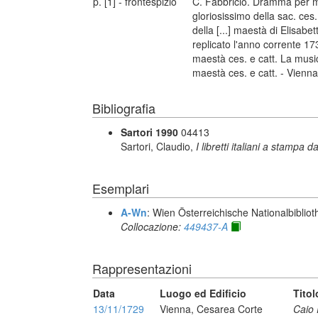
p. [1] - frontespizio
C. Fabbricio. Dramma per mu
gloriosissimo della sac. ces
della [...] maestà di Elisab
replicato l'anno corrente 17
maestà ces. e catt. La music
maestà ces. e catt. - Vienna
Bibliografia
Sartori 1990
04413
Sartori, Claudio,
I libretti italiani a stampa d
Esemplari
A-Wn
: Wien Österreichische Nationalbibliot
Collocazione:
449437-A
Rappresentazioni
Data
Luogo ed Edificio
Titol
13/11/1729
Vienna, Cesarea Corte
Caio 