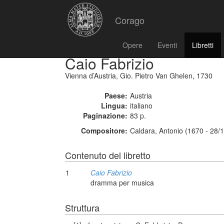
Corago
Opere
Eventi
Libretti
Caio Fabrizio
Vienna d’Austria, Gio. Pietro Van Ghelen, 1730
Paese:
Austria
Lingua:
italiano
Paginazione:
83 p.
Compositore:
Caldara, Antonio (1670 - 28/
Contenuto del libretto
1
Caio Fabrizio
dramma per musica
Struttura