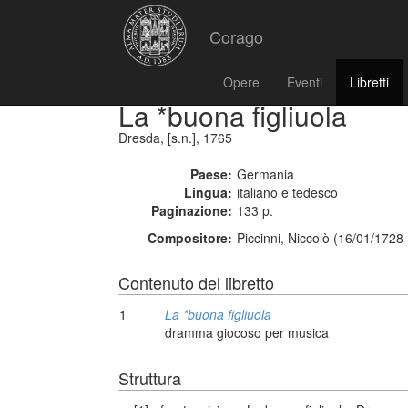
Corago
Opere
Eventi
Libretti
La *buona figliuola
Dresda, [s.n.], 1765
Paese:
Germania
Lingua:
italiano e tedesco
Paginazione:
133 p.
Compositore:
Piccinni, Niccolò (16/01/1728
Contenuto del libretto
1
La *buona figliuola
dramma giocoso per musica
Struttura