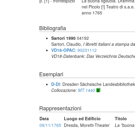
p. [1] - frontespizio
La buona figliuola. Dramma 
nel Picolo [!] Teatro di s.a.e
anno 1765
Bibliografia
Sartori 1990
04192
Sartori, Claudio,
I libretti italiani a stampa d
VD18-OPAC
:
90231112
VD18-Datenbank: Das Verzeichnis Deutsche
Esemplari
D-Dl
: Dresden Sächsische Landesbibliothek 
Collocazione:
MT.1440
Rappresentazioni
Data
Luogo ed Edificio
Titolo
09/11/1765
Dresda, Moretti-Theater
La *buona 