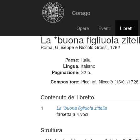
Corago
Opere
Eventi
Libretti
La *buona figliuola zitel
Roma, Giuseppe e Niccolò Grossi, 1762
Paese:
Italia
Lingua:
italiano
Paginazione:
32 p.
Compositore:
Piccinni, Niccolò (16/01/1728
Contenuto del libretto
1
La *buona figliuola zittella
farsetta a 4 voci
Struttura