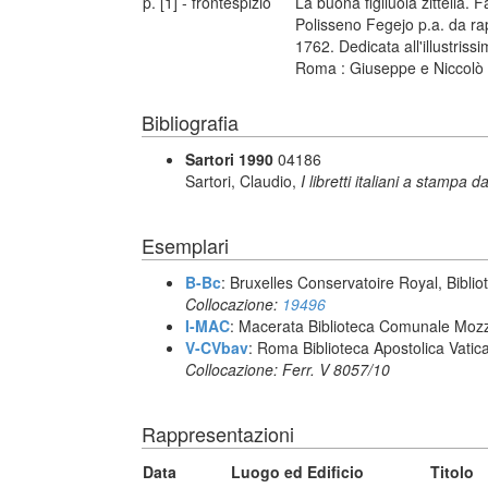
p. [1] - frontespizio
La buona figliuola zittella. F
Polisseno Fegejo p.a. da ra
1762. Dedicata all'illustris
Roma : Giuseppe e Niccolò 
Bibliografia
Sartori 1990
04186
Sartori, Claudio,
I libretti italiani a stampa d
Esemplari
B-Bc
: Bruxelles Conservatoire Royal, Biblio
Collocazione:
19496
I-MAC
: Macerata Biblioteca Comunale Mozz
V-CVbav
: Roma Biblioteca Apostolica Vatic
Collocazione: Ferr. V 8057/10
Rappresentazioni
Data
Luogo ed Edificio
Titolo