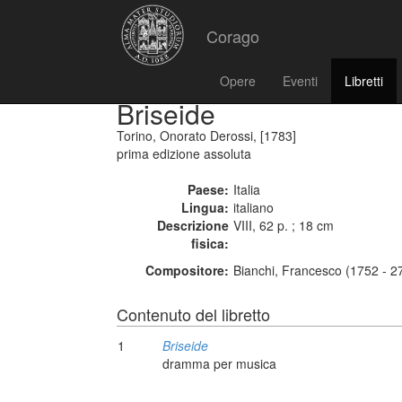
Corago
Opere
Eventi
Libretti
Briseide
Torino, Onorato Derossi, [1783]
prima edizione assoluta
Paese:
Italia
Lingua:
italiano
Descrizione
VIII, 62 p. ; 18 cm
fisica:
Compositore:
Bianchi, Francesco (1752 - 2
Contenuto del libretto
1
Briseide
dramma per musica