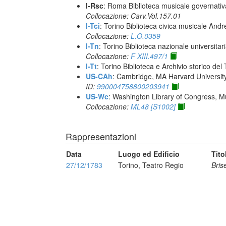
I-Rsc
: Roma Biblioteca musicale governativa
Collocazione: Carv.Vol.157.01
I-Tci
: Torino Biblioteca civica musicale Andr
Collocazione:
L.O.0359
I-Tn
: Torino Biblioteca nazionale universitar
Collocazione:
F XIII.497/1
I-Tt
: Torino Biblioteca e Archivio storico del
US-CAh
: Cambridge, MA Harvard Universit
ID:
990004758800203941
US-Wc
: Washington Library of Congress, Mu
Collocazione:
ML48 [S1002]
Rappresentazioni
Data
Luogo ed Edificio
Tito
27/12/1783
Torino, Teatro Regio
Bris