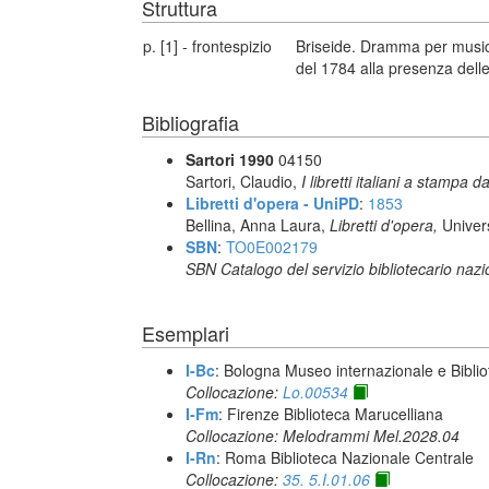
Struttura
p. [1] - frontespizio
Briseide. Dramma per musica
del 1784 alla presenza dell
Bibliografia
Sartori 1990
04150
Sartori, Claudio,
I libretti italiani a stampa d
Libretti d'opera - UniPD
:
1853
Bellina, Anna Laura,
Libretti d'opera,
Univer
SBN
:
TO0E002179
SBN Catalogo del servizio bibliotecario naz
Esemplari
I-Bc
: Bologna Museo internazionale e Biblio
Collocazione:
Lo.00534
I-Fm
: Firenze Biblioteca Marucelliana
Collocazione: Melodrammi Mel.2028.04
I-Rn
: Roma Biblioteca Nazionale Centrale
Collocazione:
35. 5.I.01.06