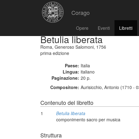
Corago
Opere
Eventi
Libretti
Betulia liberata
Roma, Generoso Salomoni, 1756
prima edizione
Paese:
Italia
Lingua:
italiano
Paginazione:
20 p.
Compositore:
Aurisicchio, Antonio (1710 - 
Contenuto del libretto
1
Betulia liberata
componimento sacro per musica
Struttura