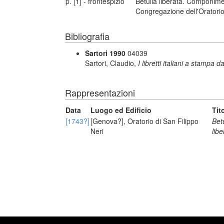
p. [1] - frontespizio
Betulia liberata. Componime
Congregazione dell'Oratorio 
Bibliografia
Sartori 1990
04039
Sartori, Claudio,
I libretti italiani a stampa d
Rappresentazioni
Data
Luogo ed Edificio
Tit
[1743?]
[Genova?], Oratorio di San Filippo
Bet
Neri
libe