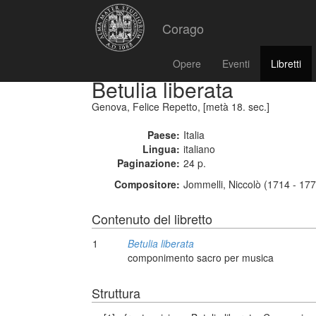
Corago
Opere
Eventi
Libretti
Betulia liberata
Genova, Felice Repetto, [metà 18. sec.]
Paese:
Italia
Lingua:
italiano
Paginazione:
24 p.
Compositore:
Jommelli, Niccolò (1714 - 17
Contenuto del libretto
1
Betulia liberata
componimento sacro per musica
Struttura