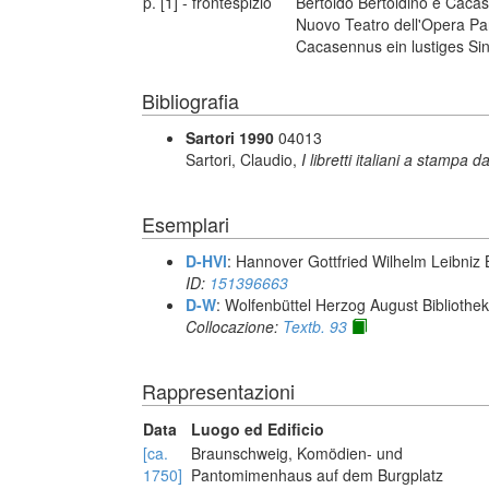
p. [1] - frontespizio
Bertoldo Bertoldino e Caca
Nuovo Teatro dell'Opera Pa
Cacasennus ein lustiges Sing
Bibliografia
Sartori 1990
04013
Sartori, Claudio,
I libretti italiani a stampa d
Esemplari
D-HVl
: Hannover Gottfried Wilhelm Leibniz 
ID:
151396663
D-W
: Wolfenbüttel Herzog August Biblioth
Collocazione:
Textb. 93
Rappresentazioni
Data
Luogo ed Edificio
[ca.
Braunschweig, Komödien- und
1750]
Pantomimenhaus auf dem Burgplatz