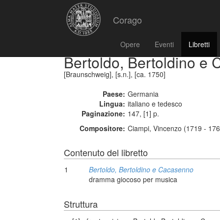
Corago
Opere
Eventi
Libretti
Bertoldo, Bertoldino e
[Braunschweig], [s.n.], [ca. 1750]
Paese:
Germania
Lingua:
italiano e tedesco
Paginazione:
147, [1] p.
Compositore:
Ciampi, Vincenzo (1719 - 176
Contenuto del libretto
1
Bertoldo, Bertoldino e Cacasenno
dramma giocoso per musica
Struttura