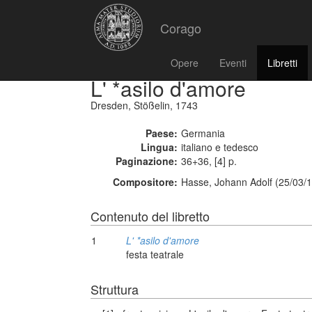
Corago
Opere
Eventi
Libretti
L' *asilo d'amore
Dresden, Stößelin, 1743
Paese:
Germania
Lingua:
italiano e tedesco
Paginazione:
36+36, [4] p.
Compositore:
Hasse, Johann Adolf (25/03/1
Contenuto del libretto
1
L' *asilo d'amore
festa teatrale
Struttura