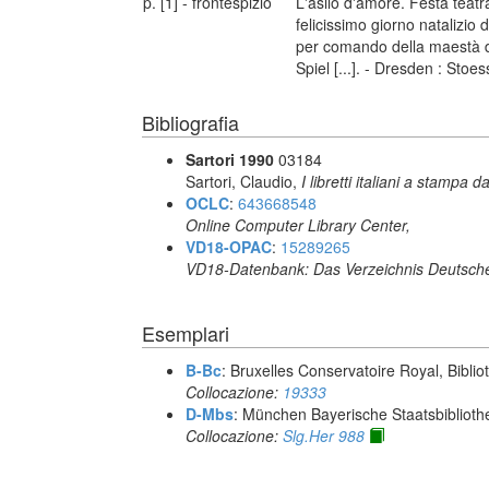
p. [1] - frontespizio
L'asilo d'amore. Festa teatra
felicissimo giorno natalizio 
per comando della maestà de
Spiel [...]. - Dresden : Stoe
Bibliografia
Sartori 1990
03184
Sartori, Claudio,
I libretti italiani a stampa d
OCLC
:
643668548
Online Computer Library Center,
VD18-OPAC
:
15289265
VD18-Datenbank: Das Verzeichnis Deutsche
Esemplari
B-Bc
: Bruxelles Conservatoire Royal, Biblio
Collocazione:
19333
D-Mbs
: München Bayerische Staatsbiblioth
Collocazione:
Slg.Her 988