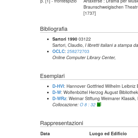
p. [1] - frontespizio
Artaxerse : Drama per Music
Braunschweigischen Theatro
[1737]
Bibliografia
Sartori 1990
03122
Sartori, Claudio,
I libretti italiani a stampa d
OCLC
:
258272703
Online Computer Library Center,
Esemplari
D-HVl
: Hannover Gottfried Wilhelm Leibniz 
D-W
: Wolfenbüttel Herzog August Biblioth
D-WRz
: Weimar Stiftung Weimarer Klassik,
Collocazione:
O 8 : 32
Rappresentazioni
Data
Luogo ed Edificio