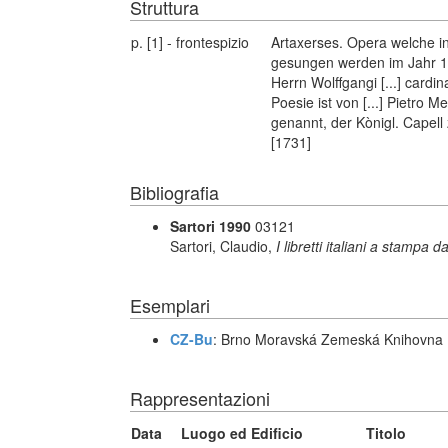
Struttura
p. [1] - frontespizio
Artaxerses. Opera welche i
gesungen werden im Jahr 1
Herrn Wolffgangi [...] cardin
Poesie ist von [...] Pietro 
genannt, der Kònigl. Capell
[1731]
Bibliografia
Sartori 1990
03121
Sartori, Claudio,
I libretti italiani a stampa d
Esemplari
CZ-Bu
: Brno Moravská Zemeská Knihovna
Rappresentazioni
Data
Luogo ed Edificio
Titolo