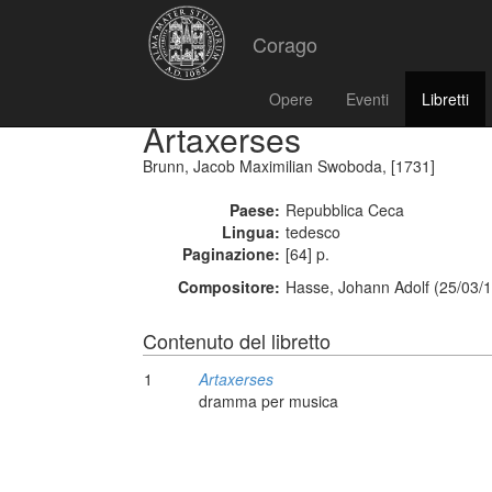
Corago
Opere
Eventi
Libretti
Artaxerses
Brunn, Jacob Maximilian Swoboda, [1731]
Paese:
Repubblica Ceca
Lingua:
tedesco
Paginazione:
[64] p.
Compositore:
Hasse, Johann Adolf (25/03/1
Contenuto del libretto
1
Artaxerses
dramma per musica