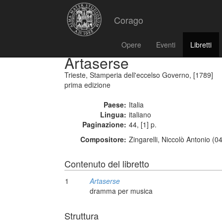
Corago
Opere
Eventi
Libretti
Artaserse
Trieste, Stamperia dell'eccelso Governo, [1789]
prima edizione
Paese:
Italia
Lingua:
italiano
Paginazione:
44, [1] p.
Compositore:
Zingarelli, Niccolò Antonio (
Contenuto del libretto
1
Artaserse
dramma per musica
Struttura