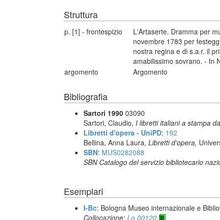
Struttura
p. [1] - frontespizio
L'Artaserte. Dramma per mus
novembre 1783 per festeggiar
nostra regina e di s.a.r. il 
amabilissimo sovrano. - In 
argomento
Argomento
Bibliografia
Sartori 1990
03090
Sartori, Claudio,
I libretti italiani a stampa d
Libretti d'opera - UniPD
:
192
Bellina, Anna Laura,
Libretti d'opera,
Univer
SBN
:
MUS0282088
SBN Catalogo del servizio bibliotecario naz
Esemplari
I-Bc
: Bologna Museo internazionale e Biblio
Collocazione:
Lo.00120