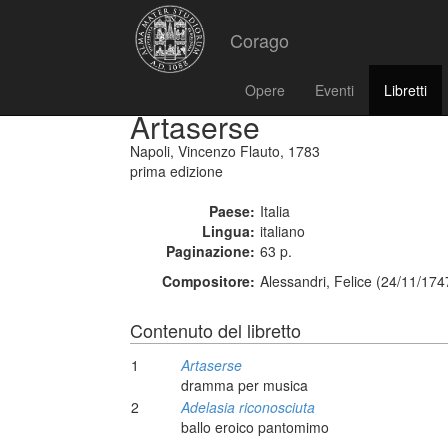
Corago
Opere
Eventi
Libretti
Artaserse
Napoli, Vincenzo Flauto, 1783
prima edizione
Paese:
Italia
Lingua:
italiano
Paginazione:
63 p.
Compositore:
Alessandri, Felice (24/11/174
Contenuto del libretto
1
Artaserse
dramma per musica
2
Adelasia riconosciuta
ballo eroico pantomimo