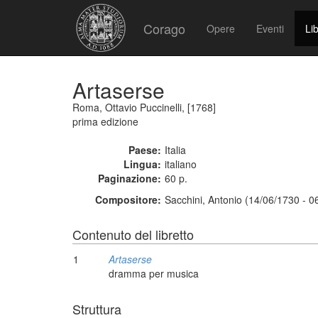
Corago
Opere
Eventi
Lib
Artaserse
Roma, Ottavio Puccinelli, [1768]
prima edizione
Paese:
Italia
Lingua:
italiano
Paginazione:
60 p.
Compositore:
Sacchini, Antonio (14/06/1730 - 0
Contenuto del libretto
1
Artaserse
dramma per musica
Struttura