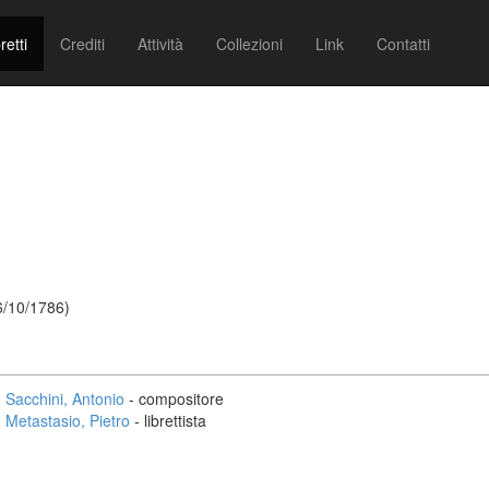
retti
Crediti
Attività
Collezioni
Link
Contatti
6/10/1786)
Sacchini, Antonio
- compositore
Metastasio, Pietro
- librettista