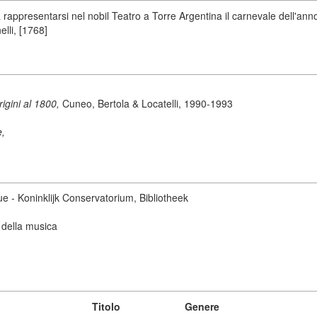
appresentarsi nel nobil Teatro a Torre Argentina il carnevale dell'ann
elli, [1768]
origini al 1800,
Cuneo, Bertola & Locatelli, 1990-1993
e,
ue - Koninklijk Conservatorium, Bibliotheek
 della musica
Titolo
Genere