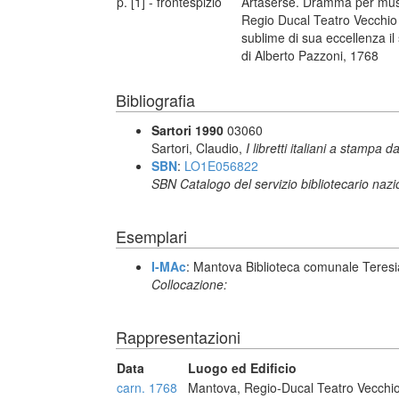
p. [1] - frontespizio
Artaserse. Dramma per music
Regio Ducal Teatro Vecchio 
sublime di sua eccellenza il
di Alberto Pazzoni, 1768
Bibliografia
Sartori 1990
03060
Sartori, Claudio,
I libretti italiani a stampa d
SBN
:
LO1E056822
SBN Catalogo del servizio bibliotecario naz
Esemplari
I-MAc
: Mantova Biblioteca comunale Teres
Collocazione:
Rappresentazioni
Data
Luogo ed Edificio
carn. 1768
Mantova, Regio-Ducal Teatro Vecchi