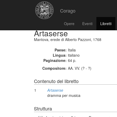
Corago
Opere
Eventi
Libretti
Artaserse
Mantova, erede di Alberto Pazzoni, 1768
Paese:
Italia
Lingua:
italiano
Paginazione:
64 p.
Compositore:
AA. VV. (? - ?)
Contenuto del libretto
1
Artaserse
dramma per musica
Struttura