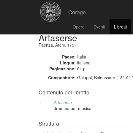
Corago
Opere
Eventi
Libretti
Artaserse
Faenza, Archi, 1757
Paese:
Italia
Lingua:
italiano
Paginazione:
61 p.
Compositore:
Galuppi, Baldassare (18/10/1
Contenuto del libretto
1
Artaserse
dramma per musica
Struttura