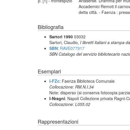
p. [1] - frontespizio
Artaserse. Dramma per music
Accademici Remoti il carnova
detta città. - Faenza : press
Bibliografia
Sartori 1990
03032
Sartori, Claudio,
I libretti italiani a stampa d
SBN
:
RAVE077917
SBN Catalogo del servizio bibliotecario naz
Esemplari
I-FZc
: Faenza Biblioteca Comunale
Collocazione: RM.N.I.34
Note: disperso (si conserva fotocopia parzi
I-Nragni
: Napoli Collezione privata Ragni-
Collocazione: L055.02
Rappresentazioni