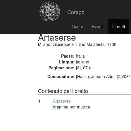
Corago
Opere
Eventi
Libretti
Artaserse
Milano, Giuseppe Richino Malatesta, 1730
Paese:
Italia
Lingua:
italiano
Paginazione:
[8], 67 p.
Compositore:
[Hasse, Johann Adolf (25/03/
Contenuto del libretto
1
Artaserse
dramma per musica