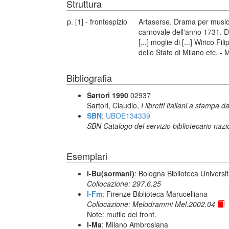
Struttura
p. [1] - frontespizio
Artaserse. Drama per musica
carnovale dell'anno 1731. D
[...] moglie di [...] Wirico 
dello Stato di Milano etc. -
Bibliografia
Sartori 1990
02937
Sartori, Claudio,
I libretti italiani a stampa d
SBN
:
UBOE134339
SBN Catalogo del servizio bibliotecario naz
Esemplari
I-Bu(sormani)
: Bologna Biblioteca Universi
Collocazione: 297.6.25
I-Fm
: Firenze Biblioteca Marucelliana
Collocazione: Melodrammi Mel.2002.04
Note: mutilo del front.
I-Ma
: Milano Ambrosiana