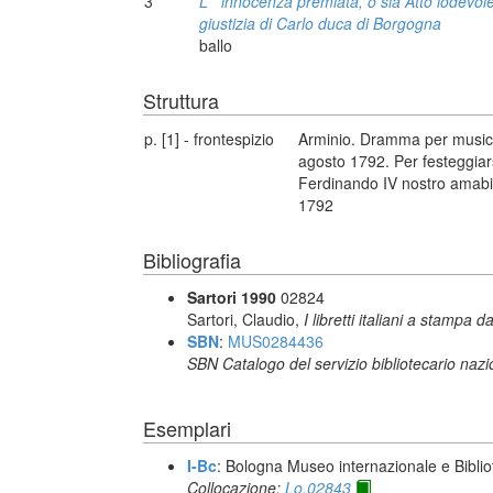
3
L' *innocenza premiata, o sia Atto lodevole
giustizia di Carlo duca di Borgogna
ballo
Struttura
p. [1] - frontespizio
Arminio. Dramma per musica 
agosto 1792. Per festeggiarsi
Ferdinando IV nostro amabil
1792
Bibliografia
Sartori 1990
02824
Sartori, Claudio,
I libretti italiani a stampa d
SBN
:
MUS0284436
SBN Catalogo del servizio bibliotecario naz
Esemplari
I-Bc
: Bologna Museo internazionale e Biblio
Collocazione:
Lo.02843