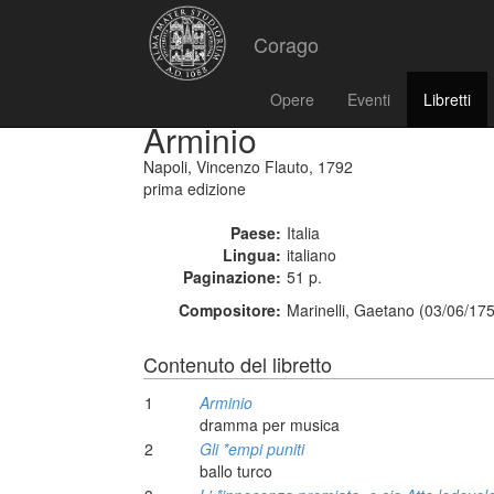
Corago
Opere
Eventi
Libretti
Arminio
Napoli, Vincenzo Flauto, 1792
prima edizione
Paese:
Italia
Lingua:
italiano
Paginazione:
51 p.
Compositore:
Marinelli, Gaetano (03/06/17
Contenuto del libretto
1
Arminio
dramma per musica
2
Gli *empi puniti
ballo turco