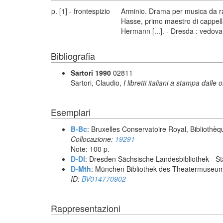
p. [1] - frontespizio
Arminio. Drama per musica da rap
Hasse, primo maestro di cappella
Hermann [...]. - Dresda : vedova
Bibliografia
Sartori 1990
02811
Sartori, Claudio,
I libretti italiani a stampa dalle 
Esemplari
B-Bc
: Bruxelles Conservatoire Royal, Bibliothèq
Collocazione:
19291
Note: 100 p.
D-Dl
: Dresden Sächsische Landesbibliothek - St
D-Mth
: München Bibliothek des Theatermuseu
ID:
BV014770902
Rappresentazioni