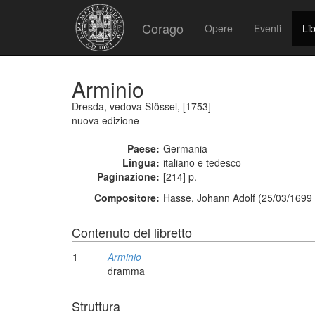
Corago
Opere
Eventi
Lib
Arminio
Dresda, vedova Stössel, [1753]
nuova edizione
Paese:
Germania
Lingua:
italiano e tedesco
Paginazione:
[214] p.
Compositore:
Hasse, Johann Adolf (25/03/1699 
Contenuto del libretto
1
Arminio
dramma
Struttura