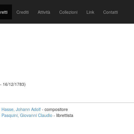
retti
Crediti
Attività
Collezioni
Link
Contatti
- 16/12/1783)
Hasse, Johann Adolf
- compositore
Pasquini, Giovanni Claudio
- librettista