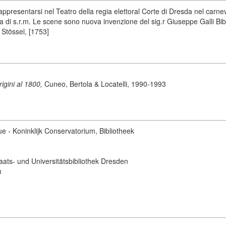
presentarsi nel Teatro della regia elettoral Corte di Dresda nel carnev
 di s.r.m. Le scene sono nuova invenzione del sig.r Giuseppe Galli Bibi
 Stössel, [1753]
origini al 1800,
Cuneo, Bertola & Locatelli, 1990-1993
ue - Koninklijk Conservatorium, Bibliotheek
aats- und Universitätsbibliothek Dresden
m