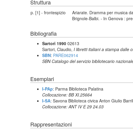
Struttura
p. [1] - frontespizio
Ariarate. Dramma per musica da r
Brignole-Balbi. - In Genova : pre
Bibliografia
Sartori 1990
02613
Sartori, Claudio,
I libretti italiani a stampa dalle 
SBN
:
PARE062914
SBN Catalogo del servizio bibliotecario nazional
Esemplari
I-PAp
: Parma Biblioteca Palatina
Collocazione: BB XI.25664
I-SA
: Savona Biblioteca civica Anton Giulio Barril
Collocazione: ANT IV E 29 24.03
Rappresentazioni