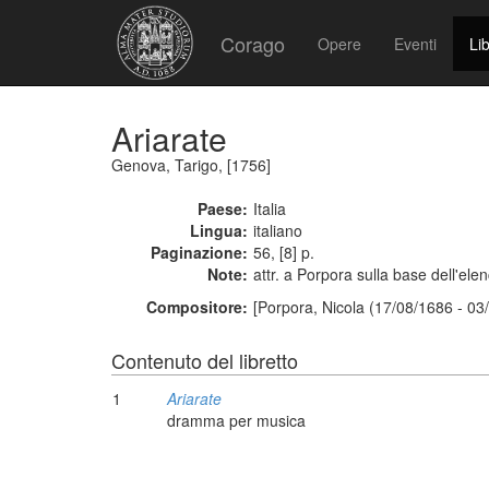
Corago
Opere
Eventi
Lib
Ariarate
Genova, Tarigo, [1756]
Paese:
Italia
Lingua:
italiano
Paginazione:
56, [8] p.
Note:
attr. a Porpora sulla base dell'el
Compositore:
[Porpora, Nicola (17/08/1686 - 03
Contenuto del libretto
1
Ariarate
dramma per musica