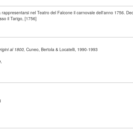
appresentarsi nel Teatro del Falcone il carnovale dell'anno 1756. Dedi
sso il Tarigo, [1756]
origini al 1800,
Cuneo, Bertola & Locatelli, 1990-1993
e,
i