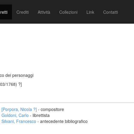
retti
Crediti
Attività
Collezioni
Link
Contatti
enco dei personaggi
/03/1768) ?]
[Porpora, Nicola ?]
- compositore
Goldoni, Carlo
- librettista
Silvani, Francesco
- antecedente bibliografico