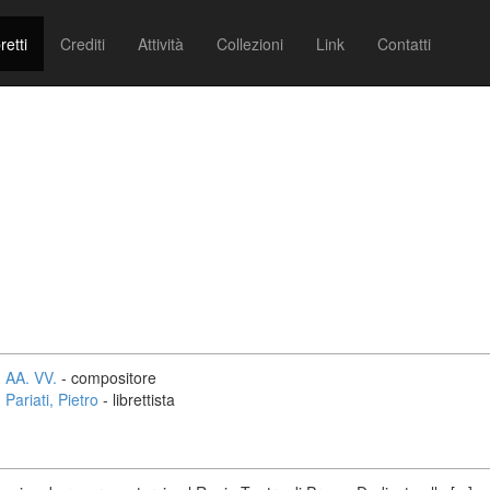
retti
Crediti
Attività
Collezioni
Link
Contatti
AA. VV.
- compositore
Pariati, Pietro
- librettista