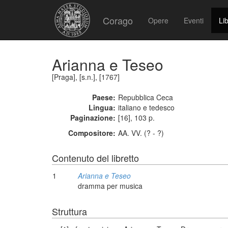
Corago
Opere
Eventi
Lib
Arianna e Teseo
[Praga], [s.n.], [1767]
Paese:
Repubblica Ceca
Lingua:
italiano e tedesco
Paginazione:
[16], 103 p.
Compositore:
AA. VV. (? - ?)
Contenuto del libretto
1
Arianna e Teseo
dramma per musica
Struttura