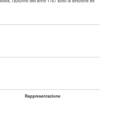
ilita, l'autunno dell'anno 1767 sotto la direzione ed
Rappresentazione