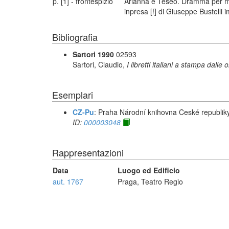
p. [1] - frontespizio
Arianna e Teseo. Dramma per musi
inpresa [!] di Giuseppe Bustelli 
Bibliografia
Sartori 1990
02593
Sartori, Claudio,
I libretti italiani a stampa dalle 
Esemplari
CZ-Pu
: Praha Národní knihovna Ceské republik
ID:
000003048
Rappresentazioni
Data
Luogo ed Edificio
aut. 1767
Praga, Teatro Regio