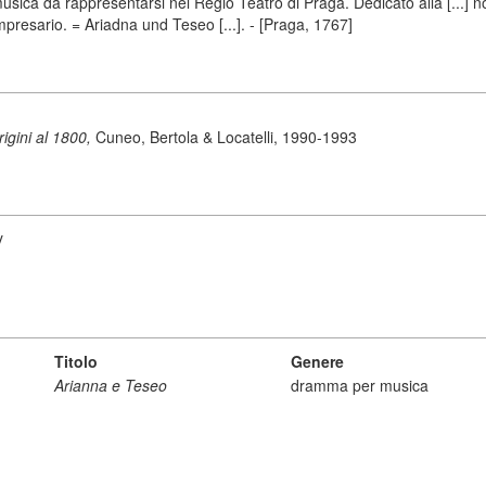
ca da rappresentarsi nel Regio Teatro di Praga. Dedicato alla [...] nob
impresario. = Ariadna und Teseo [...]. - [Praga, 1767]
origini al 1800,
Cuneo, Bertola & Locatelli, 1990-1993
y
Titolo
Genere
Arianna e Teseo
dramma per musica