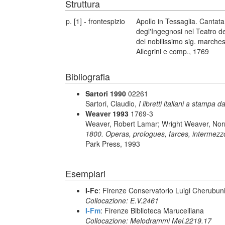
Struttura
p. [1] - frontespizio
Apollo in Tessaglia. Cantata
degl'Ingegnosi nel Teatro de
del nobilissimo sig. marche
Allegrini e comp., 1769
Bibliografia
Sartori 1990
02261
Sartori, Claudio,
I libretti italiani a stampa d
Weaver 1993
1769-3
Weaver, Robert Lamar; Wright Weaver, No
1800. Operas, prologues, farces, intermezzo
Park Press, 1993
Esemplari
I-Fc
: Firenze Conservatorio Luigi Cherubun
Collocazione: E.V.2461
I-Fm
: Firenze Biblioteca Marucelliana
Collocazione: Melodrammi Mel.2219.17