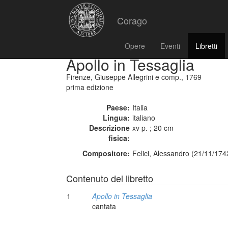
Corago
Opere
Eventi
Libretti
Apollo in Tessaglia
Firenze, Giuseppe Allegrini e comp., 1769
prima edizione
Paese:
Italia
Lingua:
italiano
Descrizione
xv p. ; 20 cm
fisica:
Compositore:
Felici, Alessandro (21/11/174
Contenuto del libretto
1
Apollo in Tessaglia
cantata