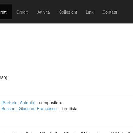
retti
Crediti
Attività
Collezioni
Link
Contatti
680)]
[Sartorio, Antonio]
- compositore
Bussani, Giacomo Francesco
- librettista