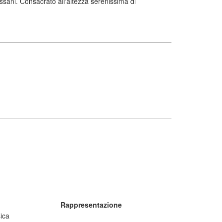
sani. Consacrato all'altezza serenissima di
Rappresentazione
ica