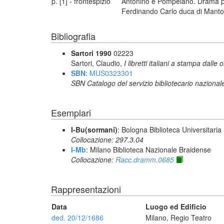
p. [1] - frontespizio
Antonino e Pompeiano. Drama per
Ferdinando Carlo duca di Mantova
Bibliografia
Sartori 1990
02223
Sartori, Claudio,
I libretti italiani a stampa dalle 
SBN
:
MUS0323301
SBN Catalogo del servizio bibliotecario nazional
Esemplari
I-Bu(sormani)
: Bologna Biblioteca Universitaria
Collocazione: 297.3.04
I-Mb
: Milano Biblioteca Nazionale Braidense
Collocazione:
Racc.dramm.0685
Rappresentazioni
Data
Luogo ed Edificio
ded. 20/12/1686
Milano, Regio Teatro