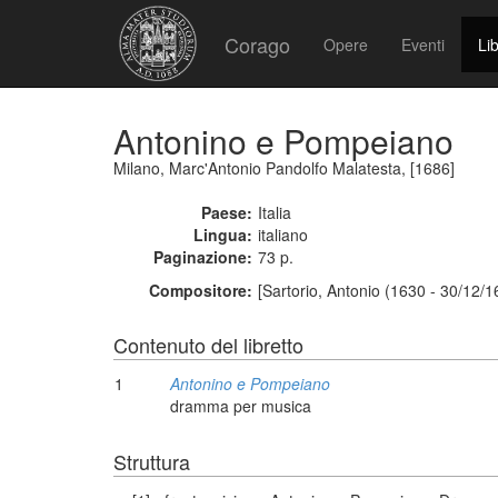
Corago
Opere
Eventi
Lib
Antonino e Pompeiano
Milano, Marc'Antonio Pandolfo Malatesta, [1686]
Paese:
Italia
Lingua:
italiano
Paginazione:
73 p.
Compositore:
[Sartorio, Antonio (1630 - 30/12/1
Contenuto del libretto
1
Antonino e Pompeiano
dramma per musica
Struttura