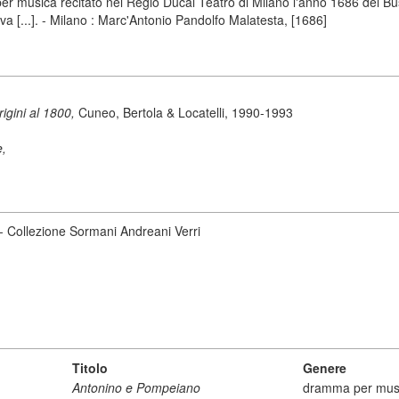
 musica recitato nel Regio Ducal Teatro di Milano l'anno 1686 del Bus
 [...]. - Milano : Marc'Antonio Pandolfo Malatesta, [1686]
origini al 1800,
Cuneo, Bertola & Locatelli, 1990-1993
e,
 - Collezione Sormani Andreani Verri
Titolo
Genere
Antonino e Pompeiano
dramma per mus